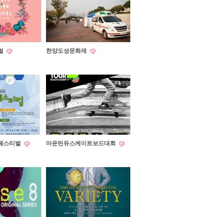
벌
한양도성문화제
페스티벌
마운틴듀스케이트보드대회