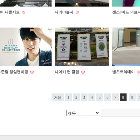
샤이니콘서트
다리야놀자
센스8미드 의료
유준렬 생일팬미팅
나이키 런 클럽
벤츠트렉데이
처음
1
2
3
4
5
6
7
8
9