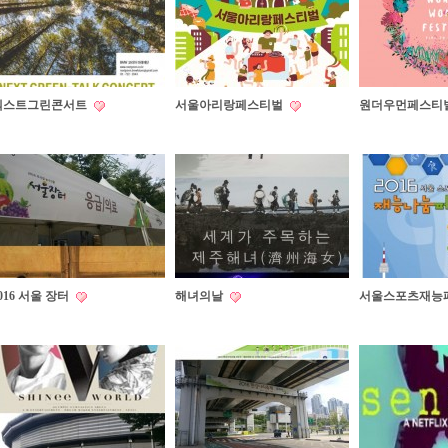
넥스트그린콘서트
서울아리랑페스티벌
원더우먼페스티
016 서울 장터
해녀의날
서울스포츠재능