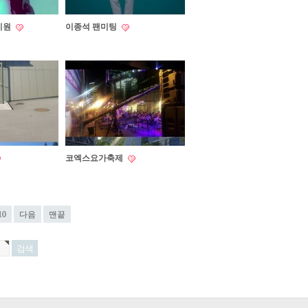
지원
이종석 팬미팅
코엑스요가축제
10
다음
맨끝