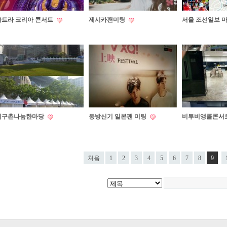
울트라 코리아 콘서트
제시카팬미팅
서울 조선일보 
지구촌나눔한마당
동방신기 일본팬 미팅
비투비앵콜콘서
처음
1
2
3
4
5
6
7
8
9