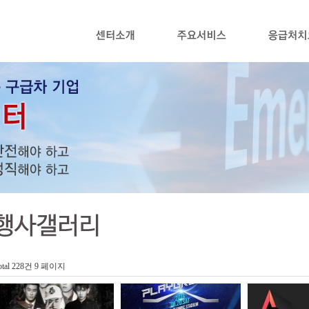
otal 228건
9 페이지