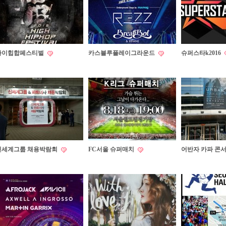
하이힙합페스티벌
카스블루플레이그라운드
슈퍼스타k2016
신세계그룹 채용박람회
FC서울 슈퍼매치
어반자 카파 콘