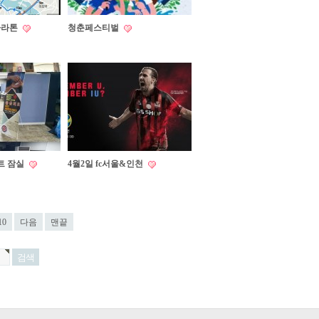
마라톤
청춘페스티벌
트 잠실
4월2일 fc서울&인천
10
다음
맨끝