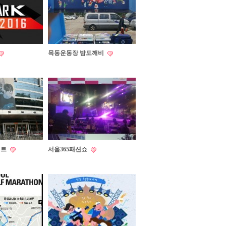
목동운동장 밤도깨비
서트
서울365패션쇼