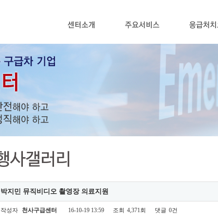
박지민 뮤직비디오 촬영장 의료지원
작성자
천사구급센터
16-10-19 13:59
조회
4,371회
댓글
0건