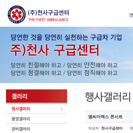
엠씨더맥스 콘서트
작성자
천사구급센터
16