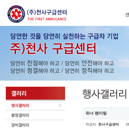
위너 팬미팅
작성자
천사구급센터
18