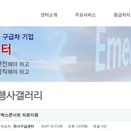
엑소콘서트 의료지원
작성자
천사구급센터
18-07-10 15:09
조회
5,670회
댓글
0건