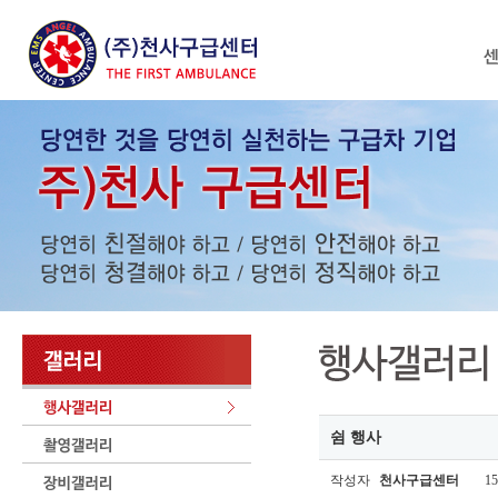
쉼 행사
작성자
천사구급센터
15